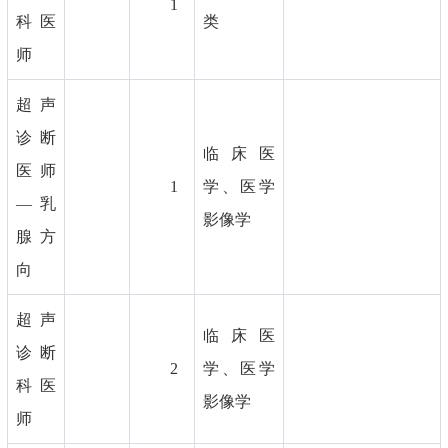
1
科医
类
师
超声
诊断
临床医
医师
1
学、医学
—乳
影像学
腺方
向
超声
临床医
诊断
2
学、医学
科医
影像学
师