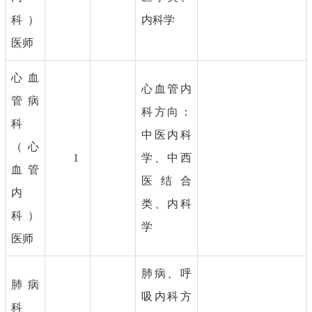
科）
内科学
医师
心血
心血管内
管病
科方向：
科
中医内科
（心
1
学、中西
血管
医结合
内
类、内科
科）
学
医师
肺病、呼
肺病
吸内科方
科