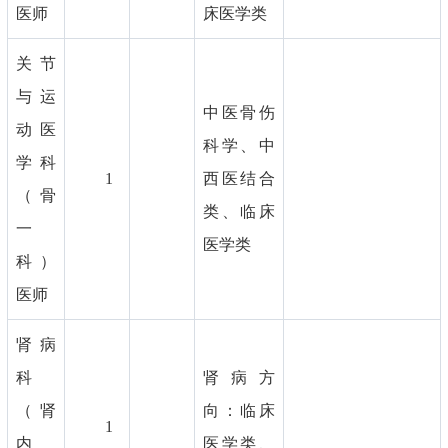
医师
床医学类
关节
与运
中医骨伤
动医
科学、中
学科
1
西医结合
（骨
类、临床
一
医学类
科）
医师
肾病
科
肾病方
（肾
向：临床
1
内
医学类、