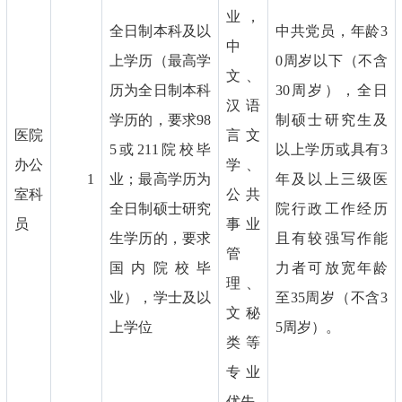
业，
全日制本科及以
中共党员，年龄3
中
上学历（最高学
0周岁以下（不含
文、
历为全日制本科
30周岁），全日
汉语
学历的，要求98
制硕士研究生及
医院
言文
5或211院校毕
以上学历或具有3
办公
学、
1
业；最高学历为
年及以上三级医
室科
公共
全日制硕士研究
院行政工作经历
员
事业
生学历的，要求
且有较强写作能
管
国内院校毕
力者可放宽年龄
理、
业），学士及以
至35周岁（不含3
文秘
上学位
5周岁）。
类等
专业
优先