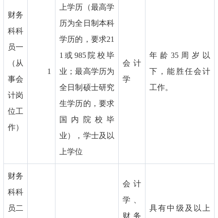
上学历（最高学
财务
历为全日制本科
科科
学历的，要求21
员一
1或985院校毕
年龄35周岁以
（从
会计
1
业；最高学历为
下，能胜任会计
事会
学
全日制硕士研究
工作。
计岗
生学历的，要求
位工
国内院校毕
作）
业），学士及以
上学位
财务
会计
科科
学、
员二
具有中级及以上
财务