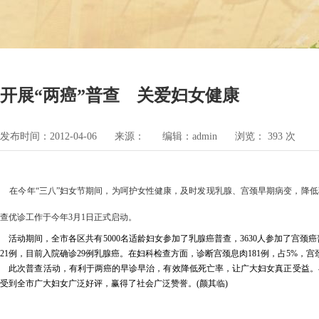
开展“两癌”普查 关爱妇女健康
发布时间：2012-04-06
来源：
编辑：admin
浏览：
393
次
在今年“三八”妇女节期间，为呵护女性健康，及时发现乳腺、宫颈早期病变，降低
查优诊工作于今年
3
月
1
日正式启动。
活动期间，全市各区共有
5000
名适龄妇女参加了乳腺癌普查，
3630
人参加了宫颈癌
21
例，目前入院确诊
29
例乳腺癌。在妇科检查方面，诊断宫颈息肉
181
例，占
5%
，宫
此次普查活动，有利于两癌的早诊早治，有效降低死亡率，让广大妇女真正受益。
受到全市广大妇女广泛好评，赢得了社会广泛赞誉。(
颜其临)