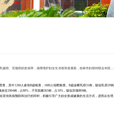
乳腺癌、宫颈癌的发病率，保障维护妇女生存权和发展权，桂林市妇联特联合本院，
普查，其中
1260
人参加
B
超检查，
1680
人钼靶检查。
B
超诊断乳癌
31
例，疑似乳癌
29
例
颈炎症
2904
例，占
80%
，子宫肌瘤
363
例，占
10%
，疑似宫颈癌
9
例。
在宣传疾病预防和治疗的同时，积极引导广大妇女形成健康的生活方式，进而从生理