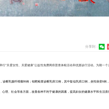
分享到：
举行“关爱女性、关爱健康”公益性免费两癌普查体检活动和优惠诊疗活动。为期一个
，诊断乳腺纤维瘤
86
例；钼靶检查诊断乳癌
32
例，其中疑似乳癌
22
例，炎性病变
6
例
、心理、社会等各方面，改善各种不利于健康的因素，提高妇女的健康水平和生活质