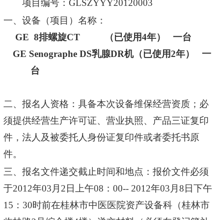
项目编号：
GLSZYYY20120003
一、设备（项目）名称：
GE
8
排螺旋
CT
（已使用
4
年）
一台
GE Senographe DS
乳腺
DR
机（已使用
2
年）
一
台
二、报名人资格：具备本次设备维保经营资质；必
须提供经营生产许可证、营业执照、产品三证复印
件，法人及被委托人身份证复印件或者委托书原
件。
三、报名文件递交截止时间和地点：报价文件必须
于
2012
年
03
月
2
日上午
08
：
00-- 2012
年
03
月
8
日下午
15
：
30
时前在桂林市中医医院资产设备科（桂林市