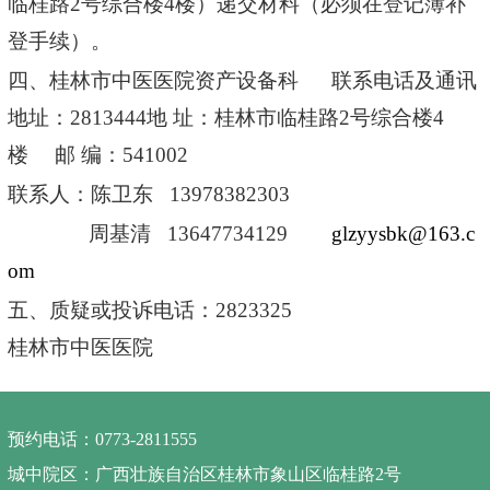
临桂路
2
号综合楼
4
楼）递交材料（必须在登记簿补
登手续）。
四、桂林市中医医院资产设备科
联系电话及通讯
地址：
2813444
地 址：桂林市临桂路
2
号综合楼
4
楼 邮 编：
541002
联系人：陈卫东
13978382303
周基清
13647734129
glzyysbk@163.c
om
五、质疑或投诉电话：
2823325
桂林市中医医院
预约电话：0773-2811555
城中院区：广西壮族自治区桂林市象山区临桂路2号